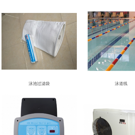
泳池过滤袋
泳道线