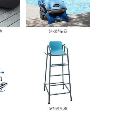
列
泳池清洁器
泳池救生椅