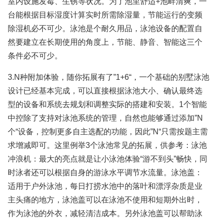
室内设施发霉、生锈等状况。为了池里舒适+池畔清爽，一
台能根据目标湿度计算实时所需除湿量，节能运行的变频
除湿机必不可少。泳池是个耐久用品，泳池设备的配置自
然要建立在长期使用的角度上，节能、静音、智能这三个
条件必不可少。
3.N种附加体验，随你拓展有了”1+6“，一个基础的别墅泳池
设计已经基本完成，可以直接根据泳池大小、确认最终选
型的设备和系统去规划和调整实际的搭建和安装。1个智能
中控除了支持对泳池系统的管理，自然也能够通过添加”N
个“设备，控制更多自主选配的功能，因此”N“只需按题主需
求增减即可。这里例举3个泳池常见的拓展，供参考：泳池
冲浪机：最大的亮点就是让小泳池体验“游不到头”畅快，同
时泳者还可以根据自身的游泳水平调节水流量。泳池盖：
适用于户外泳池，每日打捞水池中的落叶和漂浮杂质是业
主头痛的地方，泳池盖可以在泳池不使用和短期外出时，
作为泳池的外衣，减轻清洁成本。另外泳池盖可以帮助泳