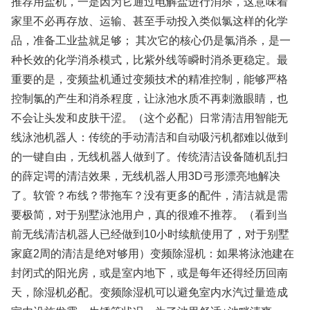
推荐用盐机，一是因为它通过电解盐进行消杀，这意味着
家里不必再存放、运输、甚至手动投入类似氯这样的化学
品，准备工业盐就足够； 其次它的核心仍是氯消杀，是一
种长效的化学消杀模式，比紫外线等瞬时消杀更稳定。最
重要的是，变频盐机通过变频技术的精准控制，能够严格
控制氯的产生和消杀程度，让泳池水质不再刺激眼睛，也
不会让头发和皮肤干涩。（这个必配）日常清洁用智能无
线泳池机器人：传统的手动清洁和自动吸污机都难以做到
的一键自由，无线机器人做到了。传统清洁设备随机乱扫
的薛定谔的清洁效果，无线机器人用3D弓形漂亮地解决
了。软管？布线？带拖车？没有更多的配件，清洁就是需
要极简，对于别墅泳池用户，真的很难不推荐。（看到当
前无线清洁机器人已经做到10小时续航使用了，对于别墅
家庭2周的清洁是绝对够用）变频除湿机：如果将泳池建在
封闭式的阳光房，或是室内地下，或是每年还得经历回南
天，除湿机必配。变频除湿机可以避免室内水汽过量造成