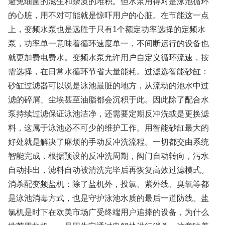
避免细菌的滋生和杂质的堆积。但水泵用得对是泳池循环
的心脏，用不对可能就是惊吓用户的心脏。在节能这一点
上，变频水泵也是远胜于只有1个额定功率选择的定频水
泵，功率单一意味着循环速度单一，不间断运行的设备也
就更加费电费水。变频水泵允许用户自定义循环流速，按
需选择，在日常水循环节省大量能耗。过滤选智能砂缸：
砂缸过滤器可以说是泳池最脏的地方，从流动的池水中过
滤的碎屑、尘埃甚至油脂都会沉积于此。因此除了配合水
泵持续过滤保证泳池洁净，还需要定期反冲洗或是更换滤
料，这属于泳池必不可少的维护工作。用智能砂缸最大的
好处就是解决了麻烦的手动反冲洗流程。一切都交由系统
智能完成，根据预设的反冲洗周期，阀门自动转向，污水
自动排出，滤料自动被清洗完毕后再恢复高效过滤模式。
消杀配变频盐机：除了盐机外，投氯、紫外线、臭氧等都
是泳池消毒方式，也是守护泳池水质的最后一道防线。盐
氯机是时下在欧美市场广受终端用户追捧的设备，为什么