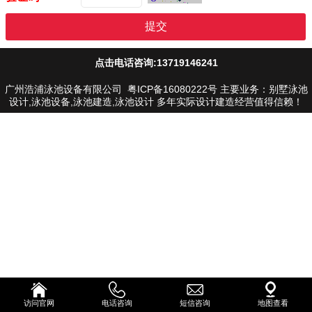
点击电话咨询:13719146241
广州浩浦泳池设备有限公司
粤ICP备16080222号
主要业务：别墅泳池
设计,泳池设备,泳池建造,泳池设计 多年实际设计建造经营值得信赖！
访问官网
电话咨询
短信咨询
地图查看