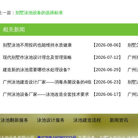
上一篇：
别墅泳池设备的选择标准
相关新闻
别墅泳池不用投药也能维持水质健康
【2026-08-06】
别墅
现代别墅作泳池设计理念及管理策略
【2026-07-12】
广州
建造新的泳池需要哪些水处理设备?
【2026-06-29】
何避
广州
广州泳池建造设计厂家——消毒杀菌设备的4组
【2026-06-23】
别墅
最优搭配！
广州泳池设备厂家——泳池改造全套技术要求
【2026-06-17】
广州
程！
泳池翻新服务
泳池设计服务
泳池建造流程
新闻资讯
浦泳池设备有限公司
粤ICP备16080222号
主要业务：别墅泳池设计,泳池设