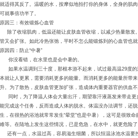
就适得其反了。温暖的水，按摩似地拍打你的身体，全身的肌肉
可就事倍功半了。
原因三：有效锻炼心血管
除了收缩肌肉，低温还能让皮肤血管收缩，以减少热量散发。
管又会扩张。如此冷热张弛，平时不怎么能锻炼到的心血管也就
原因四：防止“中暑”
你没看错，在水里也是会中暑的。
如果水温调到三十度，那根本游不起来，试过最高温29度的
本就让人更累，需要消耗更多的能量。而消耗更多的能量所带来
升。为了散热，皮肤血管更加扩张，造成体内重要器官的供血不
同时，为了降温人体会大量出汗，期望靠汗液蒸发来带走更多
能完成这个任务，反而造成人体的脱水。体温没办法调节，还脱
生，在很热的浴池就常常发生“晕堂”也是中暑），这可是很致
难等。在陆地上发生这些情况，已是危急，在水中，就更危险了
还有一点，水温过高，容易滋生细菌，所以恒温泳池水温要控