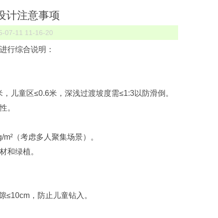
池设计注意事项
7-11 11-16-20
进行综合说明：
，儿童区≤0.6米，深浅过渡坡度需≤1:3以防滑倒‌。
性‌。
/m²（考虑多人聚集场景）‌。
材和绿植‌。
≤10cm，防止儿童钻入‌。