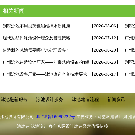
相关新闻
别墅泳池不用投药也能维持水质健康
【2026-08-06】
别墅
现代别墅作泳池设计理念及管理策略
【2026-07-12】
广州
建造新的泳池需要哪些水处理设备?
【2026-06-29】
何避
广州
广州泳池建造设计厂家——消毒杀菌设备的4组
【2026-06-23】
别墅
最优搭配！
广州泳池设备厂家——泳池改造全套技术要求
【2026-06-17】
广州
程！
泳池翻新服务
泳池设计服务
泳池建造流程
新闻资讯
浦泳池设备有限公司
粤ICP备16080222号
主要业务：别墅泳池设计,泳池设
池建造,泳池设计 多年实际设计建造经营值得信赖！