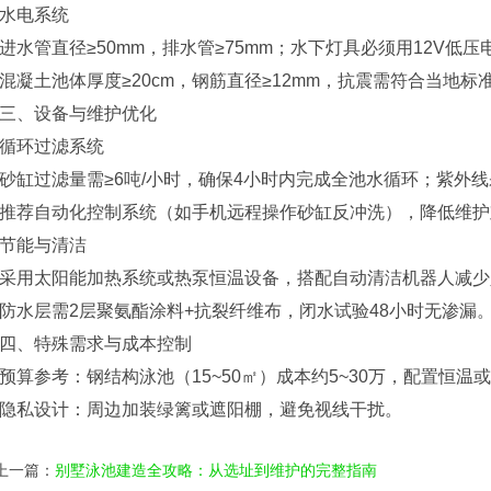
水电系统‌
进水管直径≥50mm，排水管≥75mm；水下灯具必须用12V低压电
混凝土池体厚度≥20cm，钢筋直径≥12mm，抗震需符合当地标准
三、‌设备与维护优化‌
循环过滤系统‌
砂缸过滤量需≥6吨/小时，确保4小时内完成全池水循环；紫外线
推荐自动化控制系统（如手机远程操作砂缸反冲洗），降低维护
节能与清洁‌
采用太阳能加热系统或热泵恒温设备，搭配自动清洁机器人减少
防水层需2层聚氨酯涂料+抗裂纤维布，闭水试验48小时无渗漏‌
四、‌特殊需求与成本控制‌
预算参考‌：钢结构泳池（15~50㎡）成本约5~30万，配置恒温
隐私设计‌：周边加装绿篱或遮阳棚，避免视线干扰‌。
上一篇：
别墅泳池建造全攻略：从选址到维护的完整指南