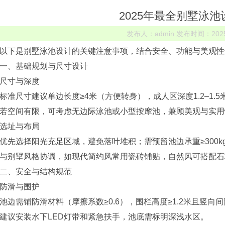
2025年最全别墅泳
发布人：admin 发布时间：2025-0
以下是别墅泳池设计的关键注意事项，结合安全、功能与美观性
一、‌基础规划与尺寸设计‌
尺寸与深度‌
标准尺寸建议单边长度≥4米（方便转身），成人区深度1.2–1.5米
若空间有限，可考虑无边际泳池或小型按摩池，兼顾美观与实用
选址与布局‌
优先选择阳光充足区域，避免落叶堆积；需预留池边承重≥300kg
与别墅风格协调，如现代简约风常用瓷砖铺贴，自然风可搭配石
二、‌安全与结构规范‌
防滑与围护‌
池边需铺防滑材料（摩擦系数≥0.6），围栏高度≥1.2米且竖向间隙
建议安装水下LED灯带和紧急扶手，池底需标明深浅水区‌。